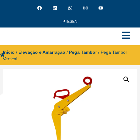
PT
ES
EN
Início
/
Elevação e Amarração
/
Pega Tambor
/ Pega Tambor
Vertical