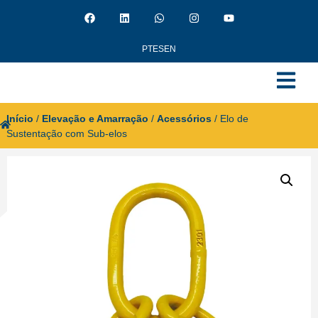
PT
ES
EN
Início
/
Elevação e Amarração
/
Acessórios
/ Elo de
Sustentação com Sub-elos